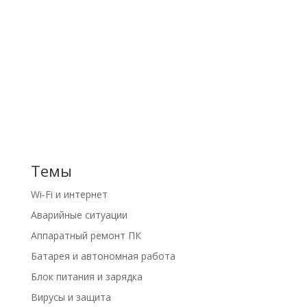
работаю по записи.
Заказать выезд специалиста можно
через
форму заказа
Темы
Wi‑Fi и интернет
Аварийные ситуации
Аппаратный ремонт ПК
Батарея и автономная работа
Блок питания и зарядка
Вирусы и защита