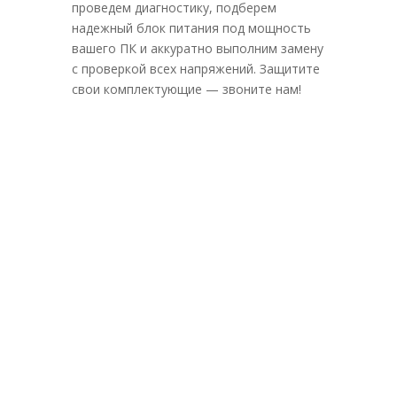
проведем диагностику, подберем
надежный блок питания под мощность
вашего ПК и аккуратно выполним замену
с проверкой всех напряжений. Защитите
свои комплектующие — звоните нам!
+7 (917) 925-44-56
ТЦ Хади
Такташ
Ежедневно с 10.00 до
19.00
Время прихода согласовать,