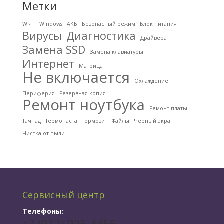
Метки
Wi-Fi
Windows
АКБ
Безопасный режим
Блок питания
Вирусы
Диагностика
Драйвера
Замена SSD
Замена клавиатуры
Интернет
Матрица
Не включается
Охлаждение
Периферия
Резервная копия
Ремонт ноутбука
Ремонт платы
Тачпад
Термопаста
Тормозит
Файлы
Черный экран
Чистка от пыли
Сервисный центр
Телефоны:
+7 (917) 925-4456