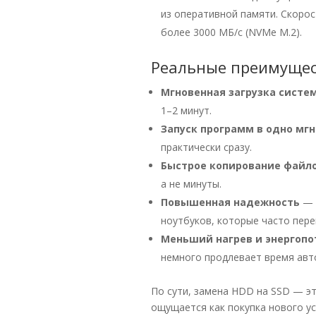
из оперативной памяти. Скорос
более 3000 МБ/с (NVMe M.2).
Реальные преимущес
Мгновенная загрузка систе
1–2 минут.
Запуск программ в одно мг
практически сразу.
Быстрое копирование файл
а не минуты.
Повышенная надежность
— S
ноутбуков, которые часто пере
Меньший нагрев и энергопо
немного продлевает время авт
По сути, замена HDD на SSD — э
ощущается как покупка нового ус