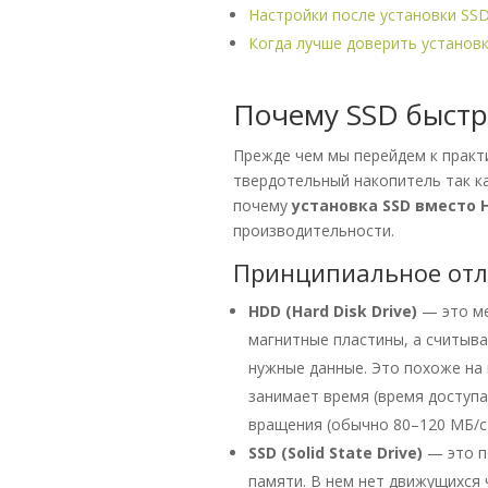
Настройки после установки SS
Когда лучше доверить установ
Почему SSD быстр
Прежде чем мы перейдем к практи
твердотельный накопитель так к
почему
установка SSD вместо 
производительности.
Принципиальное отл
HDD (Hard Disk Drive)
— это ме
магнитные пластины, а считыв
нужные данные. Это похоже на
занимает время (время доступа
вращения (обычно 80–120 МБ/с)
SSD (Solid State Drive)
— это п
памяти. В нем нет движущихся 