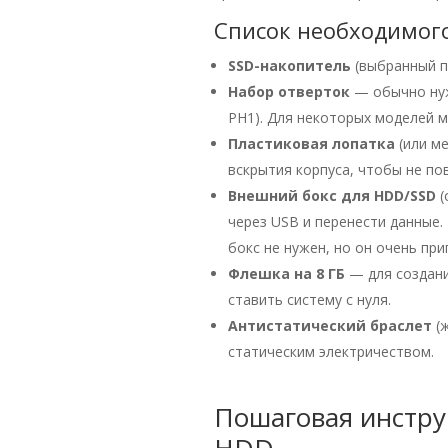
Список необходимог
SSD-накопитель
(выбранный п
Набор отверток
— обычно нуж
PH1). Для некоторых моделей м
Пластиковая лопатка
(или ме
вскрытия корпуса, чтобы не по
Внешний бокс для HDD/SSD
(
через USB и перенести данные.
бокс не нужен, но он очень при
Флешка на 8 ГБ
— для создани
ставить систему с нуля.
Антистатический браслет
(ж
статическим электричеством.
Пошаговая инстру