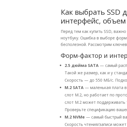
Как выбрать SSD д
интерфейс, объем
Перед тем как купить SSD, важно
ноутбуку. Ошибка в выборе форм
бесполезной. Рассмотрим ключев
Форм-фактор и инте
2.5 дюйма SATA
— самый расп
Такой же размер, как и у стан
Скорость — до 550 МБ/с. Подхо
M.2 SATA
— маленькая плата в 
слот M.2, но работает по прото
слот M.2 может поддерживать 
Проверьте спецификацию вашег
M.2 NVMe
— самый быстрый вари
Скорость чтения/записи может 