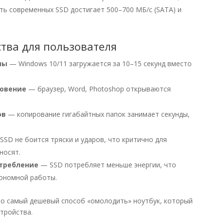
ть современных SSD достигает 500–700 МБ/с (SATA) и
тва для пользователя
мы
— Windows 10/11 загружается за 10–15 секунд вместо
новение
— браузер, Word, Photoshop открываются
ов
— копирование гигабайтных папок занимает секунды,
SD не боится тряски и ударов, что критично для
носят.
требление
— SSD потребляет меньше энергии, что
ономной работы.
то самый дешевый способ «омолодить» ноутбук, который
тройства.