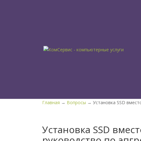
Главная
→
Вопросы
→ Установка SSD вместо
Установка SSD вмест
руководство по апгр