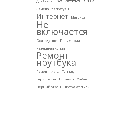
Драйвера
Замена клавиатуры
Интернет
Матрица
Не
включается
Охлаждение
Периферия
Резервная копия
Ремонт
ноутбука
Ремонт платы
Тачпад
Термопаста
Тормозит
Файлы
Черный экран
Чистка от пыли