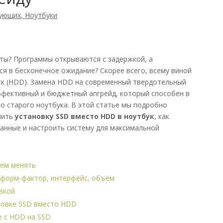
тующих
,
Ноутбуки
уты? Программы открываются с задержкой, а
я в бесконечное ожидание? Скорее всего, всему виной
ск (HDD). Замена HDD на современный твердотельный
ффективный и бюджетный апгрейд, который способен в
о старого ноутбука. В этой статье мы подробно
нить
установку SSD вместо HDD в ноутбук
, как
данные и настроить систему для максимальной
чем менять
: форм-фактор, интерфейс, объем
вкой
новке SSD вместо HDD
е с HDD на SSD