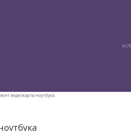
УСЛ
онт видеокарты ноутбука.
ноутбука