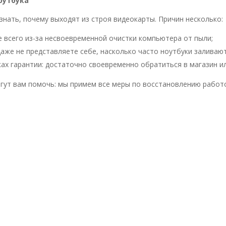
оутбука
знать, почему выходят из строя видеокарты. Причин несколько:
е всего из-за несвоевременной очистки компьютера от пыли;
даже не представляете себе, насколько часто ноутбуки заливаю
ках гарантии: достаточно своевременно обратиться в магазин 
огут вам помочь: мы примем все меры по восстановлению работ
+7 (917) 925-44-56
ТЦ Хади Такташ
0
 записи.
рез
форму заказа