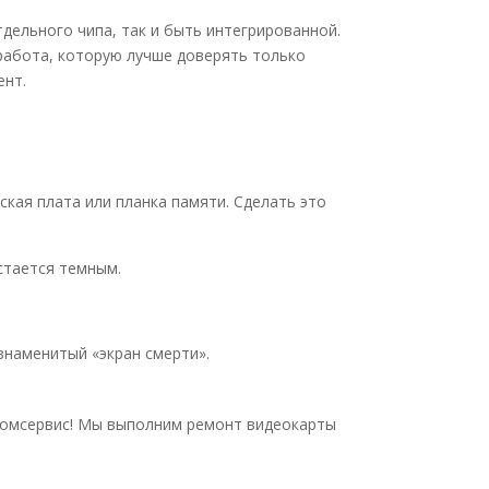
дельного чипа, так и быть интегрированной.
работа, которую лучше доверять только
ент.
инская плата или планка памяти. Сделать это
стается темным.
знаменитый «экран смерти».
 Комсервис! Мы выполним ремонт видеокарты