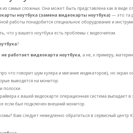
 из самых сложных. Она может быть представлена как в виде от
окарты ноутбука (замена видеокарты ноутбука)
— это та 
бной работы понадобится специальное оборудование и инструм
ть, что у вашего ноутбука есть проблемы с видеочипом.
оутбука
?
о
не работает видеокарта ноутбука
, а не, к примеру, матер
ро что говорит шум кулера и мигание индикаторов), но экран о
орые выводятся на монитор.
и полоски.
райвера к вашей видеокарте операционная система выпадает в 
же если был подключен внешний монитор.
акомы? Вам следует немедленно обратиться в сервисный центр