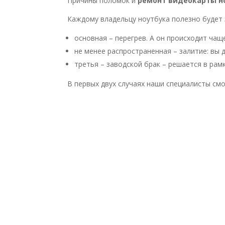
Причины поломок и
ремонт видеокарты н
Каждому владельцу ноутбука полезно будет 
основная – перегрев. А он происходит чащ
не менее распространенная – залитие: вы 
третья – заводской брак – решается в рам
В первых двух случаях наши специалисты см
Ежедневно с 10.00 до 19.0
Время прихода согласовать, работаю по
Заказать выезд специалиста можно че